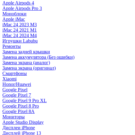
Apple Airpods 4
Apple Airpods Pro 3
Моноблоки
Apple iMac
iMac 24 2023 M3
iMac 24 2021 M1
iMac 24 2024 M4
Игрушки Labubu
Ремонты
Замена задней крышки
Замена аккумулятора (Без ошибки)
Замена экрана (аналог)
Замена экрана (оригинал)
Смартфоны
Xiaomi
Honor/Huawei
Google Pixel
Google Pixel 7
Google Pixel 9 Pro XL
Google Pixel 8 Pro
Google Pixel 8A
Мониторы
Apple Studio Display
Дисплеи iPhone
Дисплей iPhone 13