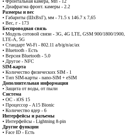
• Фронтальная камера, Мп - 12
• Диафрагма фронт. камеры - 2.2
Размеры и вес
• Габариты (ШxВxГ), мм - 71.5 x 146.7 x 7,65
• Вес, г - 173
Беспроводная связь
• Модуль сотовой связи - 3G, 4G LTE, GSM 900/1800/1900,
LTE-A, 5G
• Стандарт Wi-Fi - 802.11 a/b/g/n/ac/ax
• Bluetooth - Есть
• Версия Bluetooth - 5.0
• Другое - NFC
SIM-карта
• Количество физических SIM - 1
• Тип SIM-карты - nano-SIM + eSIM
Дополнительная информация
• Защита от воды, от пыли
Система
• ОС - iOS 15
• Процессор - A15 Bionic
• Количество ядер - 6
Интерфейсы и разъемы
• Интерфейсы - Lightning 8-pin
Другие функции
• Face ID - Есть