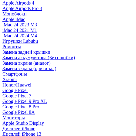
Apple Airpods 4
Apple Airpods Pro 3
Моноблоки
Apple iMac
iMac 24 2023 M3
iMac 24 2021 M1
iMac 24 2024 M4
Игрушки Labubu
Ремонты
Замена задней крышки
Замена аккумулятора (Без ошибки)
Замена экрана (аналог)
Замена экрана (оригинал)
Смартфоны
Xiaomi
Honor/Huawei
Google Pixel
Google Pixel 7
Google Pixel 9 Pro XL
Google Pixel 8 Pro
Google Pixel 8A
Мониторы
Apple Studio Display
Дисплеи iPhone
Дисплей iPhone 13