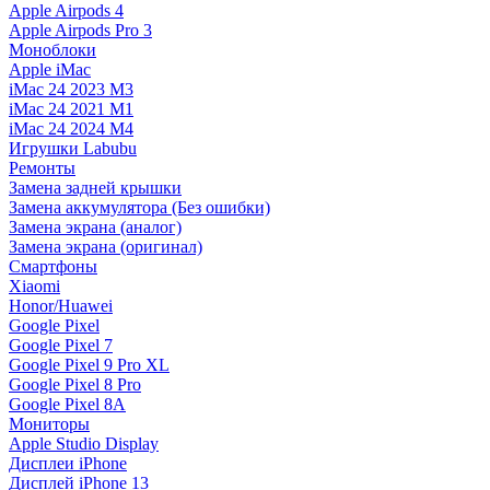
Apple Airpods 4
Apple Airpods Pro 3
Моноблоки
Apple iMac
iMac 24 2023 M3
iMac 24 2021 M1
iMac 24 2024 M4
Игрушки Labubu
Ремонты
Замена задней крышки
Замена аккумулятора (Без ошибки)
Замена экрана (аналог)
Замена экрана (оригинал)
Смартфоны
Xiaomi
Honor/Huawei
Google Pixel
Google Pixel 7
Google Pixel 9 Pro XL
Google Pixel 8 Pro
Google Pixel 8A
Мониторы
Apple Studio Display
Дисплеи iPhone
Дисплей iPhone 13