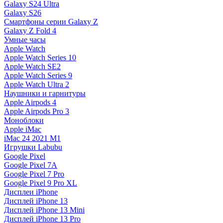
Galaxy S24 Ultra
Galaxy S26
Смартфоны серии Galaxy Z
Galaxy Z Fold 4
Умные часы
Apple Watch
Apple Watch Series 10
Apple Watch SE2
Apple Watch Series 9
Apple Watch Ultra 2
Наушники и гарнитуры
Apple Airpods 4
Apple Airpods Pro 3
Моноблоки
Apple iMac
iMac 24 2021 M1
Игрушки Labubu
Google Pixel
Google Pixel 7А
Google Pixel 7 Pro
Google Pixel 9 Pro XL
Дисплеи iPhone
Дисплей iPhone 13
Дисплей iPhone 13 Mini
Дисплей iPhone 13 Pro