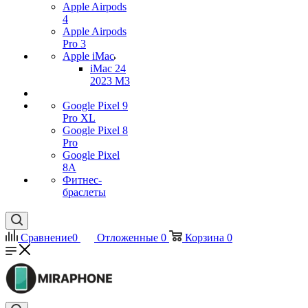
Apple Airpods
4
Apple Airpods
Pro 3
Apple iMac
iMac 24
2023 M3
Google Pixel 9
Pro XL
Google Pixel 8
Pro
Google Pixel
8A
Фитнес-
браслеты
Сравнение
0
Отложенные
0
Корзина
0