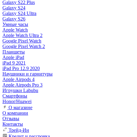
Galaxy S22 Plus
Galaxy S24
Galaxy S24 Ultra
Galaxy S26
Умные часы
Apple Watch
Apple Watch Ultra 2
Google Pixel Watch
Google Pixel Watch 2
Планшеты
Apple iPad
iPad 9 2021
iPad Pro 12.9 2020
Наушники и гарнитуры
Apple Airpods 4
Apple Airpods Pro 3
Игрушки Labubu
Смартфоны
Honor/Huawei
О магазине
О компании
Отзывы
Контакты
Трейд-Ин
Кредит и рассрочка