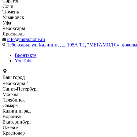
Саратов
Сочи
Тюмень
Ульяновск
Уфа
Чебоксары
Ярославль
info@miraphone.ru
Чебоксары,
ул. Калинина, д. 105А ТЦ "МЕГАМОЛЛ», цоколь
Вконтакте
YouTube
Ваш город
Чебоксары
Санкт-Петербург
Москва
Челябинск
Самара
Калининград
Воронеж
Екатеринбург
Ижевск
Краснодар