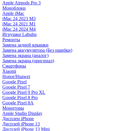
Apple Airpods Pro 3
Моноблоки
Apple iMac
iMac 24 2023 M3
iMac 24 2021 M1
iMac 24 2024 M4
Игрушки Labubu
Ремонты
Замена задней крышки
Замена аккумулятора (Без ошибки)
Замена экрана (аналог)
Замена экрана (оригинал)
Смартфоны
Xiaomi
Honor/Huawei
Google Pixel
Google Pixel 7
Google Pixel 9 Pro XL
Google Pixel 8 Pro
Google Pixel 8A
Мониторы
Apple Studio Display
Дисплеи iPhone
Дисплей iPhone 13
Дисплей iPhone 13 Mini