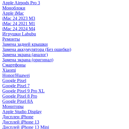
Apple Airpods Pro 3
Моноблоки
Apple iMac
iMac 24 2023 M3
iMac 24 2021 M1
iMac 24 2024 M4
Игрушки Labubu
Ремонты
Замена задней крышки
Замена аккумулятора (Без ошибки)
Замена экрана (аналог)
Замена экрана (оригинал)
Смартфоны
Xiaomi
Honor/Huawei
Google Pixel
Google Pixel 7
Google Pixel 9 Pro XL
Google Pixel 8 Pro
Google Pixel 8A
Мониторы
Apple Studio Display
Дисплеи iPhone
Дисплей iPhone 13
Дисплей iPhone 13 Mini