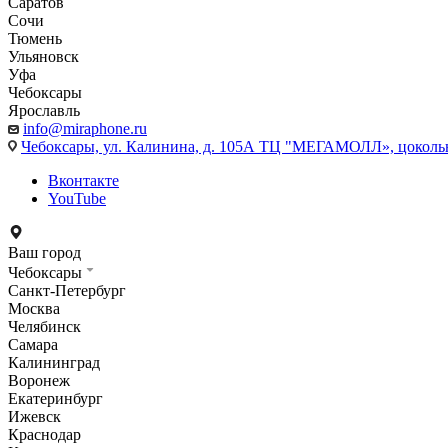
Саратов
Сочи
Тюмень
Ульяновск
Уфа
Чебоксары
Ярославль
info@miraphone.ru
Чебоксары,
ул. Калинина, д. 105А ТЦ "МЕГАМОЛЛ», цоколь
Вконтакте
YouTube
Ваш город
Чебоксары
Санкт-Петербург
Москва
Челябинск
Самара
Калининград
Воронеж
Екатеринбург
Ижевск
Краснодар