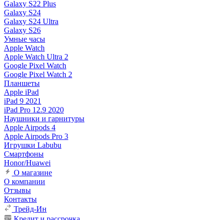
Galaxy S22 Plus
Galaxy S24
Galaxy S24 Ultra
Galaxy S26
Умные часы
Apple Watch
Apple Watch Ultra 2
Google Pixel Watch
Google Pixel Watch 2
Планшеты
Apple iPad
iPad 9 2021
iPad Pro 12.9 2020
Наушники и гарнитуры
Apple Airpods 4
Apple Airpods Pro 3
Игрушки Labubu
Смартфоны
Honor/Huawei
О магазине
О компании
Отзывы
Контакты
Трейд-Ин
Кредит и рассрочка