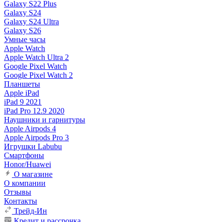
Galaxy S22 Plus
Galaxy S24
Galaxy S24 Ultra
Galaxy S26
Умные часы
Apple Watch
Apple Watch Ultra 2
Google Pixel Watch
Google Pixel Watch 2
Планшеты
Apple iPad
iPad 9 2021
iPad Pro 12.9 2020
Наушники и гарнитуры
Apple Airpods 4
Apple Airpods Pro 3
Игрушки Labubu
Смартфоны
Honor/Huawei
О магазине
О компании
Отзывы
Контакты
Трейд-Ин
Кредит и рассрочка