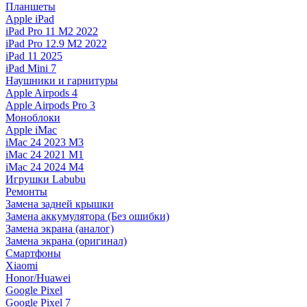
Планшеты
Apple iPad
iPad Pro 11 M2 2022
iPad Pro 12.9 M2 2022
iPad 11 2025
iPad Mini 7
Наушники и гарнитуры
Apple Airpods 4
Apple Airpods Pro 3
Моноблоки
Apple iMac
iMac 24 2023 M3
iMac 24 2021 M1
iMac 24 2024 M4
Игрушки Labubu
Ремонты
Замена задней крышки
Замена аккумулятора (Без ошибки)
Замена экрана (аналог)
Замена экрана (оригинал)
Смартфоны
Xiaomi
Honor/Huawei
Google Pixel
Google Pixel 7