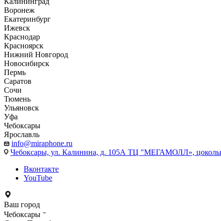
Калининград
Воронеж
Екатеринбург
Ижевск
Краснодар
Красноярск
Нижний Новгород
Новосибирск
Пермь
Саратов
Сочи
Тюмень
Ульяновск
Уфа
Чебоксары
Ярославль
info@miraphone.ru
Чебоксары,
ул. Калинина, д. 105А ТЦ "МЕГАМОЛЛ», цоколь
Вконтакте
YouTube
Ваш город
Чебоксары