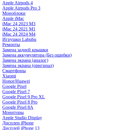
Apple Airpods 4
Apple Airpods Pro 3
Моноблоки
Apple iMac
iMac 24 2023 M3
iMac 24 2021 M1
iMac 24 2024 M4
Игрушки Labubu
Ремонты
Замена задней крышки
Замена аккумулятора (Без ошибки)
Замена экрана (аналог)
Замена экрана (оригинал)
Смартфоны
Xiaomi
Honor/Huawei
Google Pixel
Google Pixel 7
Google Pixel 9 Pro XL
Google Pixel 8 Pro
Google Pixel 8A
Мониторы
Apple Studio Display
Дисплеи iPhone
Дисплей iPhone 13