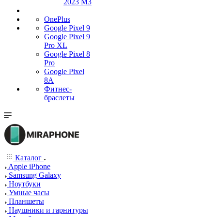
2023 M3
OnePlus
Google Pixel 9
Google Pixel 9
Pro XL
Google Pixel 8
Pro
Google Pixel
8A
Фитнес-
браслеты
Каталог
Apple iPhone
Samsung Galaxy
Ноутбуки
Умные часы
Планшеты
Наушники и гарнитуры