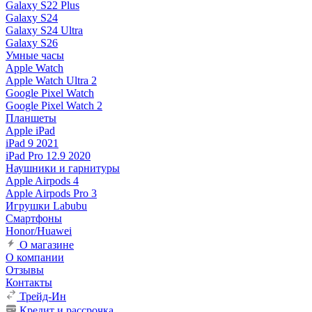
Galaxy S22 Plus
Galaxy S24
Galaxy S24 Ultra
Galaxy S26
Умные часы
Apple Watch
Apple Watch Ultra 2
Google Pixel Watch
Google Pixel Watch 2
Планшеты
Apple iPad
iPad 9 2021
iPad Pro 12.9 2020
Наушники и гарнитуры
Apple Airpods 4
Apple Airpods Pro 3
Игрушки Labubu
Смартфоны
Honor/Huawei
О магазине
О компании
Отзывы
Контакты
Трейд-Ин
Кредит и рассрочка