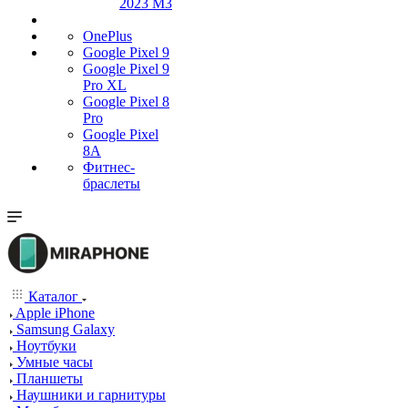
2023 M3
OnePlus
Google Pixel 9
Google Pixel 9
Pro XL
Google Pixel 8
Pro
Google Pixel
8A
Фитнес-
браслеты
Каталог
Apple iPhone
Samsung Galaxy
Ноутбуки
Умные часы
Планшеты
Наушники и гарнитуры