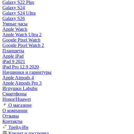
Galaxy S22 Plus
Galaxy S24
Galaxy S24 Ultra
Galaxy S26
Умные часы
Apple Watch
Apple Watch Ultra 2
Google Pixel Watch
Google Pixel Watch 2
Планшеты
Apple iPad
iPad 9 2021
iPad Pro 12.9 2020
Наушники и гарнитуры
Apple Airpods 4
Apple Airpods Pro 3
Игрушки Labubu
Смартфоны
Honor/Huawei
О магазине
О компании
Отзывы
Контакты
Трейд-Ин
Кредит и рассрочка