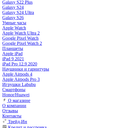
Galaxy S22 Plus
Galaxy S24
Galaxy S24 Ultra
Galaxy S26
Умные часы
Apple Watch
Apple Watch Ultra 2
Google Pixel Watch
Google Pixel Watch 2
Планшеты
Apple iPad
iPad 9 2021
iPad Pro 12.9 2020
Наушники и гарнитуры
Apple Airpods 4
Apple Airpods Pro 3
Игрушки Labubu
Смартфоны
Honor/Huawei
О магазине
О компании
Отзывы
Контакты
Трейд-Ин
Кредит и рассрочка