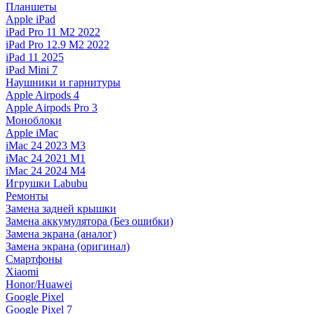
Планшеты
Apple iPad
iPad Pro 11 M2 2022
iPad Pro 12.9 M2 2022
iPad 11 2025
iPad Mini 7
Наушники и гарнитуры
Apple Airpods 4
Apple Airpods Pro 3
Моноблоки
Apple iMac
iMac 24 2023 M3
iMac 24 2021 M1
iMac 24 2024 M4
Игрушки Labubu
Ремонты
Замена задней крышки
Замена аккумулятора (Без ошибки)
Замена экрана (аналог)
Замена экрана (оригинал)
Смартфоны
Xiaomi
Honor/Huawei
Google Pixel
Google Pixel 7