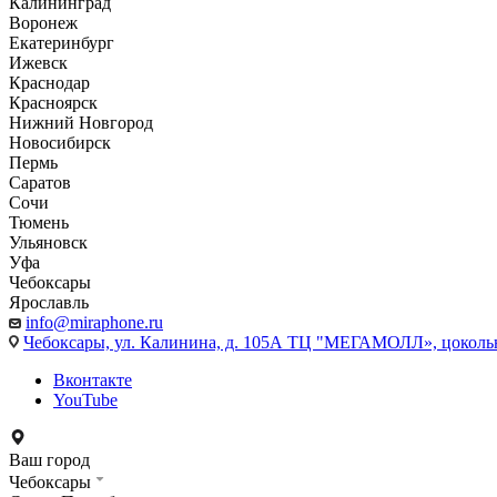
Калининград
Воронеж
Екатеринбург
Ижевск
Краснодар
Красноярск
Нижний Новгород
Новосибирск
Пермь
Саратов
Сочи
Тюмень
Ульяновск
Уфа
Чебоксары
Ярославль
info@miraphone.ru
Чебоксары,
ул. Калинина, д. 105А ТЦ "МЕГАМОЛЛ», цоколь
Вконтакте
YouTube
Ваш город
Чебоксары