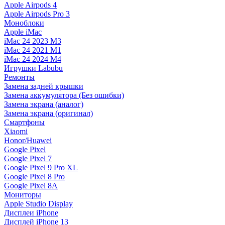
Apple Airpods 4
Apple Airpods Pro 3
Моноблоки
Apple iMac
iMac 24 2023 M3
iMac 24 2021 M1
iMac 24 2024 M4
Игрушки Labubu
Ремонты
Замена задней крышки
Замена аккумулятора (Без ошибки)
Замена экрана (аналог)
Замена экрана (оригинал)
Смартфоны
Xiaomi
Honor/Huawei
Google Pixel
Google Pixel 7
Google Pixel 9 Pro XL
Google Pixel 8 Pro
Google Pixel 8A
Мониторы
Apple Studio Display
Дисплеи iPhone
Дисплей iPhone 13