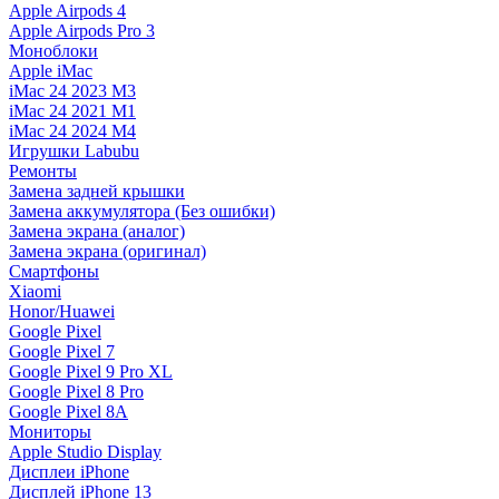
Apple Airpods 4
Apple Airpods Pro 3
Моноблоки
Apple iMac
iMac 24 2023 M3
iMac 24 2021 M1
iMac 24 2024 M4
Игрушки Labubu
Ремонты
Замена задней крышки
Замена аккумулятора (Без ошибки)
Замена экрана (аналог)
Замена экрана (оригинал)
Смартфоны
Xiaomi
Honor/Huawei
Google Pixel
Google Pixel 7
Google Pixel 9 Pro XL
Google Pixel 8 Pro
Google Pixel 8A
Мониторы
Apple Studio Display
Дисплеи iPhone
Дисплей iPhone 13