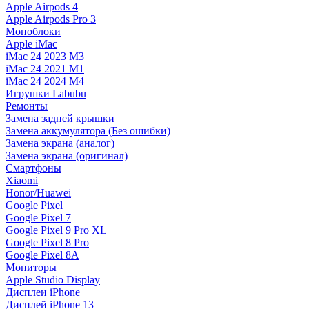
Apple Airpods 4
Apple Airpods Pro 3
Моноблоки
Apple iMac
iMac 24 2023 M3
iMac 24 2021 M1
iMac 24 2024 M4
Игрушки Labubu
Ремонты
Замена задней крышки
Замена аккумулятора (Без ошибки)
Замена экрана (аналог)
Замена экрана (оригинал)
Смартфоны
Xiaomi
Honor/Huawei
Google Pixel
Google Pixel 7
Google Pixel 9 Pro XL
Google Pixel 8 Pro
Google Pixel 8A
Мониторы
Apple Studio Display
Дисплеи iPhone
Дисплей iPhone 13