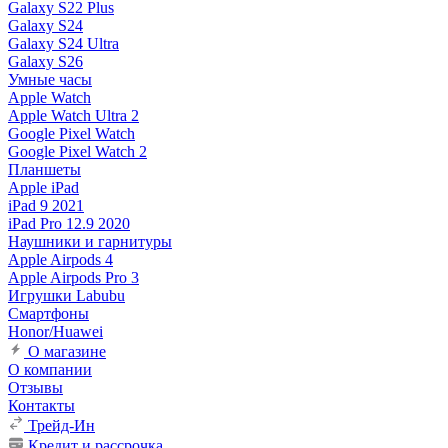
Galaxy S22 Plus
Galaxy S24
Galaxy S24 Ultra
Galaxy S26
Умные часы
Apple Watch
Apple Watch Ultra 2
Google Pixel Watch
Google Pixel Watch 2
Планшеты
Apple iPad
iPad 9 2021
iPad Pro 12.9 2020
Наушники и гарнитуры
Apple Airpods 4
Apple Airpods Pro 3
Игрушки Labubu
Смартфоны
Honor/Huawei
О магазине
О компании
Отзывы
Контакты
Трейд-Ин
Кредит и рассрочка