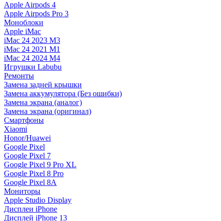
Apple Airpods 4
Apple Airpods Pro 3
Моноблоки
Apple iMac
iMac 24 2023 M3
iMac 24 2021 M1
iMac 24 2024 M4
Игрушки Labubu
Ремонты
Замена задней крышки
Замена аккумулятора (Без ошибки)
Замена экрана (аналог)
Замена экрана (оригинал)
Смартфоны
Xiaomi
Honor/Huawei
Google Pixel
Google Pixel 7
Google Pixel 9 Pro XL
Google Pixel 8 Pro
Google Pixel 8A
Мониторы
Apple Studio Display
Дисплеи iPhone
Дисплей iPhone 13