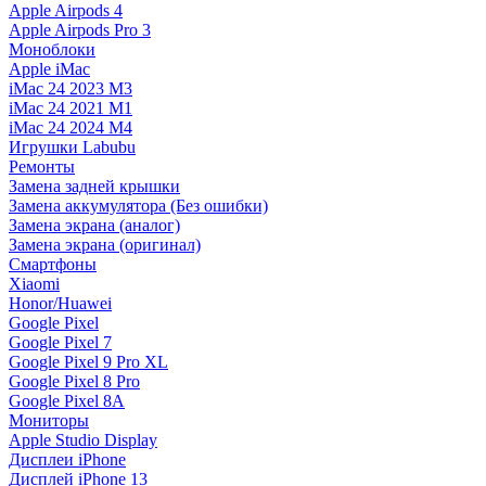
Apple Airpods 4
Apple Airpods Pro 3
Моноблоки
Apple iMac
iMac 24 2023 M3
iMac 24 2021 M1
iMac 24 2024 M4
Игрушки Labubu
Ремонты
Замена задней крышки
Замена аккумулятора (Без ошибки)
Замена экрана (аналог)
Замена экрана (оригинал)
Смартфоны
Xiaomi
Honor/Huawei
Google Pixel
Google Pixel 7
Google Pixel 9 Pro XL
Google Pixel 8 Pro
Google Pixel 8A
Мониторы
Apple Studio Display
Дисплеи iPhone
Дисплей iPhone 13