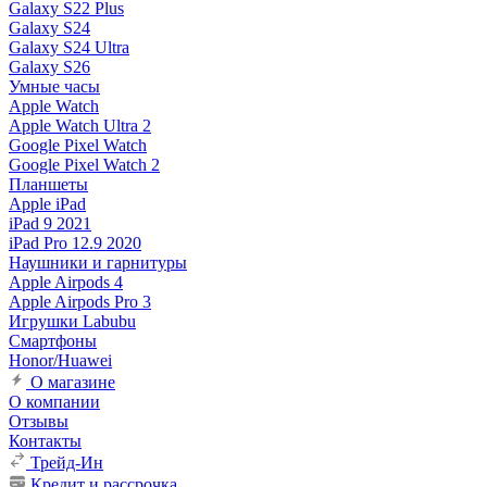
Galaxy S22 Plus
Galaxy S24
Galaxy S24 Ultra
Galaxy S26
Умные часы
Apple Watch
Apple Watch Ultra 2
Google Pixel Watch
Google Pixel Watch 2
Планшеты
Apple iPad
iPad 9 2021
iPad Pro 12.9 2020
Наушники и гарнитуры
Apple Airpods 4
Apple Airpods Pro 3
Игрушки Labubu
Смартфоны
Honor/Huawei
О магазине
О компании
Отзывы
Контакты
Трейд-Ин
Кредит и рассрочка