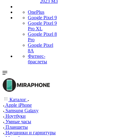
2023 M3
OnePlus
Google Pixel 9
Google Pixel 9
Pro XL
Google Pixel 8
Pro
Google Pixel
8A
Фитнес-
браслеты
Каталог
Apple iPhone
Samsung Galaxy
Ноутбуки
Умные часы
Планшеты
Наушники и гарнитуры