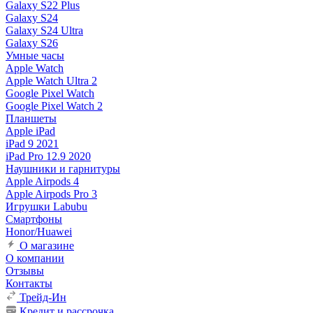
Galaxy S22 Plus
Galaxy S24
Galaxy S24 Ultra
Galaxy S26
Умные часы
Apple Watch
Apple Watch Ultra 2
Google Pixel Watch
Google Pixel Watch 2
Планшеты
Apple iPad
iPad 9 2021
iPad Pro 12.9 2020
Наушники и гарнитуры
Apple Airpods 4
Apple Airpods Pro 3
Игрушки Labubu
Смартфоны
Honor/Huawei
О магазине
О компании
Отзывы
Контакты
Трейд-Ин
Кредит и рассрочка