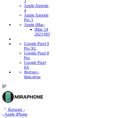
3
Apple Airpods
4
Apple Airpods
Pro 3
Apple iMac
iMac 24
2023 M3
Google Pixel 9
Pro XL
Google Pixel 8
Pro
Google Pixel
8A
Фитнес-
браслеты
Каталог
Apple iPhone