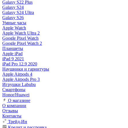
Galaxy S22 Plus
Galaxy S24
Galaxy S24 Ultra
Galaxy S26
Умные часы
Apple Watch
Apple Watch Ultra 2
Google Pixel Watch
Google Pixel Watch 2
Планшеты
Apple iPad
iPad 9 2021
iPad Pro 12.9 2020
Наушники и гарнитуры
Apple Airpods 4
Apple Airpods Pro 3
Игрушки Labubu
Смартфоны
Honor/Huawei
О магазине
О компании
Отзывы
Контакты
Трейд-Ин
Кредит и рассрочка