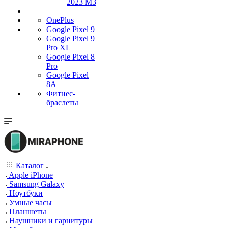
2023 M3
OnePlus
Google Pixel 9
Google Pixel 9
Pro XL
Google Pixel 8
Pro
Google Pixel
8A
Фитнес-
браслеты
Каталог
Apple iPhone
Samsung Galaxy
Ноутбуки
Умные часы
Планшеты
Наушники и гарнитуры