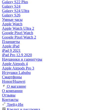
Galaxy S22 Plus
Galaxy S24
Galaxy S24 Ultra
Galaxy S26
Умные часы
Apple Watch
Apple Watch Ultra 2
Google Pixel Watch
Google Pixel Watch 2
Планшеты
Apple iPad
iPad 9 2021
iPad Pro 12.9 2020
Наушники и гарнитуры
Apple Airpods 4
Apple Airpods Pro 3
Игрушки Labubu
Смартфоны
Honor/Huawei
О магазине
О компании
Отзывы
Контакты
Трейд-Ин
Кредит и рассрочка