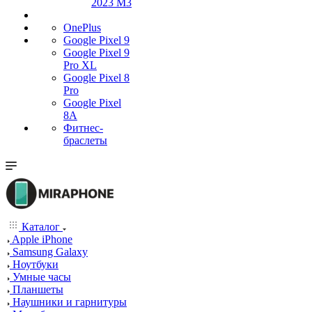
2023 M3
OnePlus
Google Pixel 9
Google Pixel 9
Pro XL
Google Pixel 8
Pro
Google Pixel
8A
Фитнес-
браслеты
Каталог
Apple iPhone
Samsung Galaxy
Ноутбуки
Умные часы
Планшеты
Наушники и гарнитуры