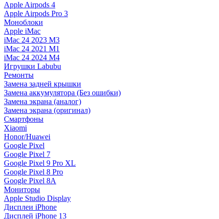
Apple Airpods 4
Apple Airpods Pro 3
Моноблоки
Apple iMac
iMac 24 2023 M3
iMac 24 2021 M1
iMac 24 2024 M4
Игрушки Labubu
Ремонты
Замена задней крышки
Замена аккумулятора (Без ошибки)
Замена экрана (аналог)
Замена экрана (оригинал)
Смартфоны
Xiaomi
Honor/Huawei
Google Pixel
Google Pixel 7
Google Pixel 9 Pro XL
Google Pixel 8 Pro
Google Pixel 8A
Мониторы
Apple Studio Display
Дисплеи iPhone
Дисплей iPhone 13