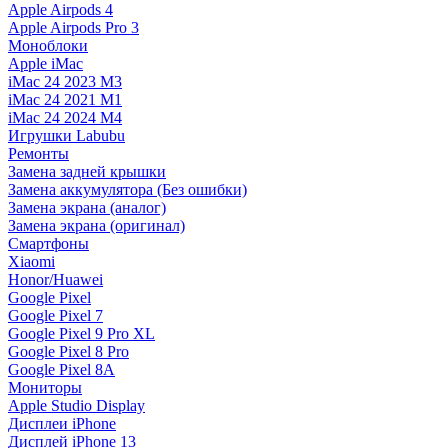
Apple Airpods 4
Apple Airpods Pro 3
Моноблоки
Apple iMac
iMac 24 2023 M3
iMac 24 2021 M1
iMac 24 2024 M4
Игрушки Labubu
Ремонты
Замена задней крышки
Замена аккумулятора (Без ошибки)
Замена экрана (аналог)
Замена экрана (оригинал)
Смартфоны
Xiaomi
Honor/Huawei
Google Pixel
Google Pixel 7
Google Pixel 9 Pro XL
Google Pixel 8 Pro
Google Pixel 8A
Мониторы
Apple Studio Display
Дисплеи iPhone
Дисплей iPhone 13