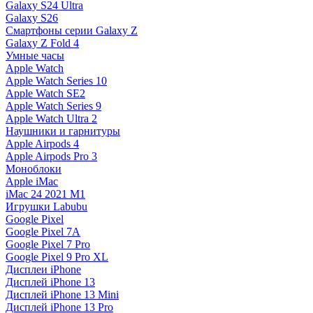
Galaxy S24 Ultra
Galaxy S26
Смартфоны серии Galaxy Z
Galaxy Z Fold 4
Умные часы
Apple Watch
Apple Watch Series 10
Apple Watch SE2
Apple Watch Series 9
Apple Watch Ultra 2
Наушники и гарнитуры
Apple Airpods 4
Apple Airpods Pro 3
Моноблоки
Apple iMac
iMac 24 2021 M1
Игрушки Labubu
Google Pixel
Google Pixel 7А
Google Pixel 7 Pro
Google Pixel 9 Pro XL
Дисплеи iPhone
Дисплей iPhone 13
Дисплей iPhone 13 Mini
Дисплей iPhone 13 Pro