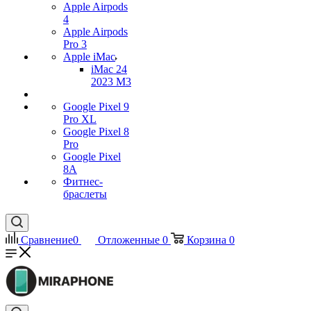
Apple Airpods
4
Apple Airpods
Pro 3
Apple iMac
iMac 24
2023 M3
Google Pixel 9
Pro XL
Google Pixel 8
Pro
Google Pixel
8A
Фитнес-
браслеты
Сравнение
0
Отложенные
0
Корзина
0