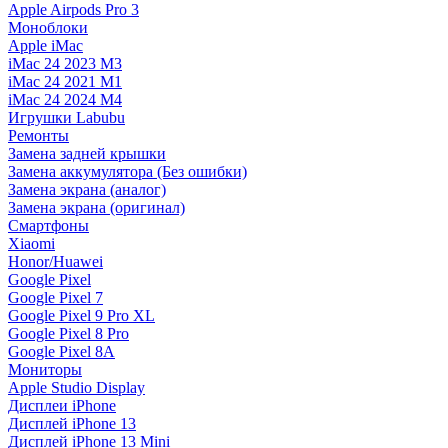
Apple Airpods Pro 3
Моноблоки
Apple iMac
iMac 24 2023 M3
iMac 24 2021 M1
iMac 24 2024 M4
Игрушки Labubu
Ремонты
Замена задней крышки
Замена аккумулятора (Без ошибки)
Замена экрана (аналог)
Замена экрана (оригинал)
Смартфоны
Xiaomi
Honor/Huawei
Google Pixel
Google Pixel 7
Google Pixel 9 Pro XL
Google Pixel 8 Pro
Google Pixel 8A
Мониторы
Apple Studio Display
Дисплеи iPhone
Дисплей iPhone 13
Дисплей iPhone 13 Mini