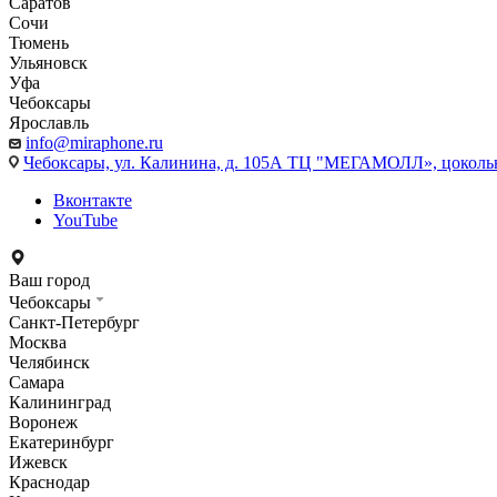
Саратов
Сочи
Тюмень
Ульяновск
Уфа
Чебоксары
Ярославль
info@miraphone.ru
Чебоксары,
ул. Калинина, д. 105А ТЦ "МЕГАМОЛЛ», цоколь
Вконтакте
YouTube
Ваш город
Чебоксары
Санкт-Петербург
Москва
Челябинск
Самара
Калининград
Воронеж
Екатеринбург
Ижевск
Краснодар