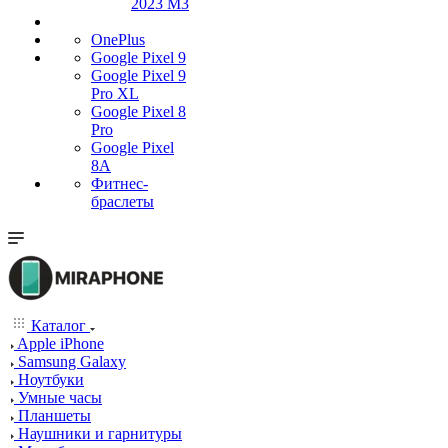
2023 M3
OnePlus
Google Pixel 9
Google Pixel 9
Pro XL
Google Pixel 8
Pro
Google Pixel
8A
Фитнес-
браслеты
Каталог
Apple iPhone
Samsung Galaxy
Ноутбуки
Умные часы
Планшеты
Наушники и гарнитуры