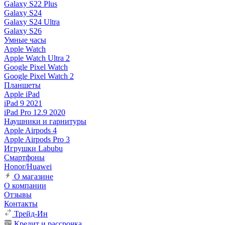
Galaxy S22 Plus
Galaxy S24
Galaxy S24 Ultra
Galaxy S26
Умные часы
Apple Watch
Apple Watch Ultra 2
Google Pixel Watch
Google Pixel Watch 2
Планшеты
Apple iPad
iPad 9 2021
iPad Pro 12.9 2020
Наушники и гарнитуры
Apple Airpods 4
Apple Airpods Pro 3
Игрушки Labubu
Смартфоны
Honor/Huawei
О магазине
О компании
Отзывы
Контакты
Трейд-Ин
Кредит и рассрочка