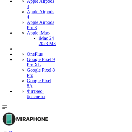
Apple Airpods
3
Apple Airpods
4
Apple Airpods
Pro 3
Apple iMac
iMac 24
2023 M3
OnePlus
Google Pixel 9
Pro XL
Google Pixel 8
Pro
Google Pixel
8A
Фитнес-
браслеты