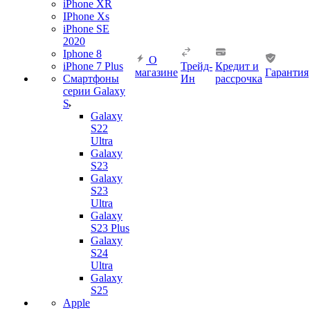
iPhone XR
IPhone Xs
iPhone SE
2020
Iphone 8
О
iPhone 7 Plus
Трейд-
Кредит и
магазине
Гарантия
Смартфоны
Ин
рассрочка
серии Galaxy
S
Galaxy
S22
Ultra
Galaxy
S23
Galaxy
S23
Ultra
Galaxy
S23 Plus
Galaxy
S24
Ultra
Galaxy
S25
Apple