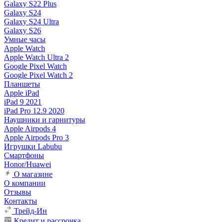
Galaxy S22 Plus
Galaxy S24
Galaxy S24 Ultra
Galaxy S26
Умные часы
Apple Watch
Apple Watch Ultra 2
Google Pixel Watch
Google Pixel Watch 2
Планшеты
Apple iPad
iPad 9 2021
iPad Pro 12.9 2020
Наушники и гарнитуры
Apple Airpods 4
Apple Airpods Pro 3
Игрушки Labubu
Смартфоны
Honor/Huawei
О магазине
О компании
Отзывы
Контакты
Трейд-Ин
Кредит и рассрочка