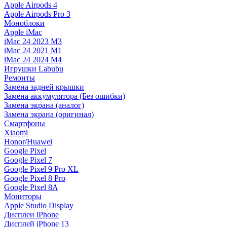
Apple Airpods 4
Apple Airpods Pro 3
Моноблоки
Apple iMac
iMac 24 2023 M3
iMac 24 2021 M1
iMac 24 2024 M4
Игрушки Labubu
Ремонты
Замена задней крышки
Замена аккумулятора (Без ошибки)
Замена экрана (аналог)
Замена экрана (оригинал)
Смартфоны
Xiaomi
Honor/Huawei
Google Pixel
Google Pixel 7
Google Pixel 9 Pro XL
Google Pixel 8 Pro
Google Pixel 8A
Мониторы
Apple Studio Display
Дисплеи iPhone
Дисплей iPhone 13