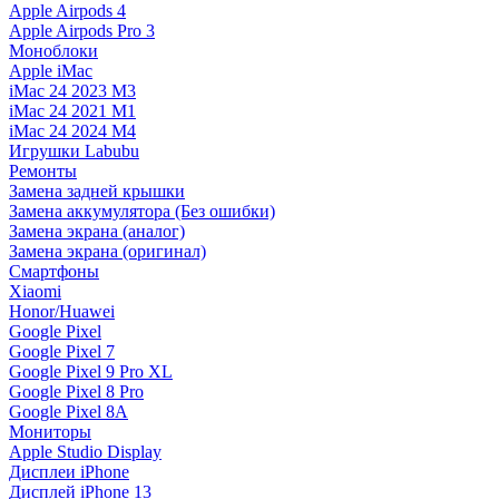
Apple Airpods 4
Apple Airpods Pro 3
Моноблоки
Apple iMac
iMac 24 2023 M3
iMac 24 2021 M1
iMac 24 2024 M4
Игрушки Labubu
Ремонты
Замена задней крышки
Замена аккумулятора (Без ошибки)
Замена экрана (аналог)
Замена экрана (оригинал)
Смартфоны
Xiaomi
Honor/Huawei
Google Pixel
Google Pixel 7
Google Pixel 9 Pro XL
Google Pixel 8 Pro
Google Pixel 8A
Мониторы
Apple Studio Display
Дисплеи iPhone
Дисплей iPhone 13