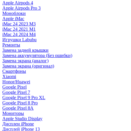
Apple Airpods 4
Apple Airpods Pro 3
Моноблоки
Apple iMac
iMac 24 2023 M3
iMac 24 2021 M1
iMac 24 2024 M4
Игрушки Labubu
Ремонты
Замена задней крышки
Замена аккумулятора (Без ошибки)
Замена экрана (аналог)
Замена экрана (оригинал)
Смартфоны
Xiaomi
Honor/Huawei
Google Pixel
Google Pixel 7
Google Pixel 9 Pro XL
Google Pixel 8 Pro
Google Pixel 8A
Мониторы
Apple Studio Display
Дисплеи iPhone
Дисплей iPhone 13