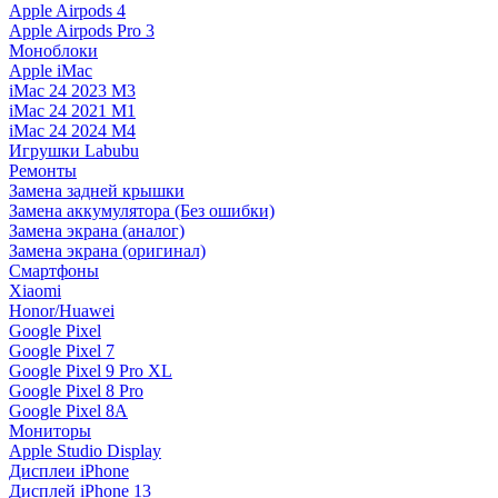
Apple Airpods 4
Apple Airpods Pro 3
Моноблоки
Apple iMac
iMac 24 2023 M3
iMac 24 2021 M1
iMac 24 2024 M4
Игрушки Labubu
Ремонты
Замена задней крышки
Замена аккумулятора (Без ошибки)
Замена экрана (аналог)
Замена экрана (оригинал)
Смартфоны
Xiaomi
Honor/Huawei
Google Pixel
Google Pixel 7
Google Pixel 9 Pro XL
Google Pixel 8 Pro
Google Pixel 8A
Мониторы
Apple Studio Display
Дисплеи iPhone
Дисплей iPhone 13