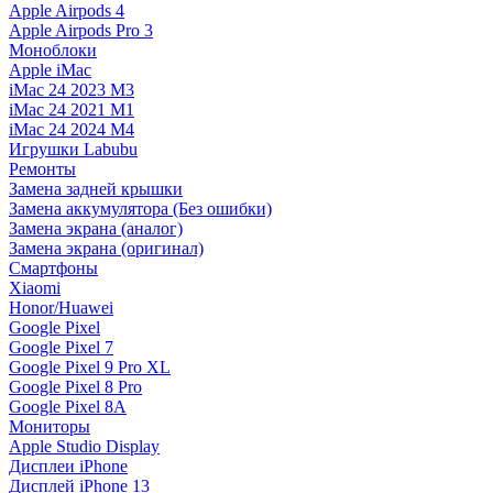
Apple Airpods 4
Apple Airpods Pro 3
Моноблоки
Apple iMac
iMac 24 2023 M3
iMac 24 2021 M1
iMac 24 2024 M4
Игрушки Labubu
Ремонты
Замена задней крышки
Замена аккумулятора (Без ошибки)
Замена экрана (аналог)
Замена экрана (оригинал)
Смартфоны
Xiaomi
Honor/Huawei
Google Pixel
Google Pixel 7
Google Pixel 9 Pro XL
Google Pixel 8 Pro
Google Pixel 8A
Мониторы
Apple Studio Display
Дисплеи iPhone
Дисплей iPhone 13