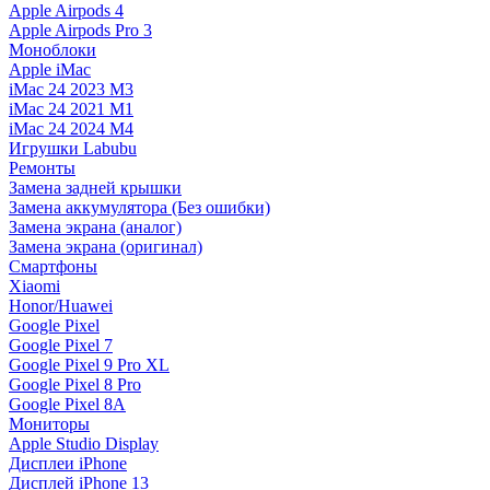
Apple Airpods 4
Apple Airpods Pro 3
Моноблоки
Apple iMac
iMac 24 2023 M3
iMac 24 2021 M1
iMac 24 2024 M4
Игрушки Labubu
Ремонты
Замена задней крышки
Замена аккумулятора (Без ошибки)
Замена экрана (аналог)
Замена экрана (оригинал)
Смартфоны
Xiaomi
Honor/Huawei
Google Pixel
Google Pixel 7
Google Pixel 9 Pro XL
Google Pixel 8 Pro
Google Pixel 8A
Мониторы
Apple Studio Display
Дисплеи iPhone
Дисплей iPhone 13