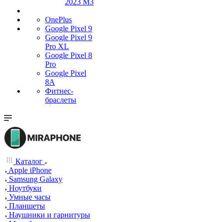
2023 M3
OnePlus
Google Pixel 9
Google Pixel 9
Pro XL
Google Pixel 8
Pro
Google Pixel
8A
Фитнес-
браслеты
Каталог
Apple iPhone
Samsung Galaxy
Ноутбуки
Умные часы
Планшеты
Наушники и гарнитуры