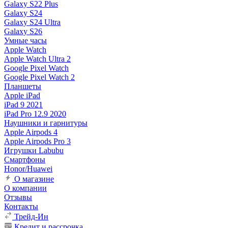
Galaxy S22 Plus
Galaxy S24
Galaxy S24 Ultra
Galaxy S26
Умные часы
Apple Watch
Apple Watch Ultra 2
Google Pixel Watch
Google Pixel Watch 2
Планшеты
Apple iPad
iPad 9 2021
iPad Pro 12.9 2020
Наушники и гарнитуры
Apple Airpods 4
Apple Airpods Pro 3
Игрушки Labubu
Смартфоны
Honor/Huawei
О магазине
О компании
Отзывы
Контакты
Трейд-Ин
Кредит и рассрочка