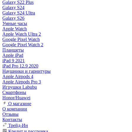
Galaxy S22 Plus
Galaxy S24
Galaxy S24 Ultra
Galaxy S26
Умные часы
Apple Watch
Apple Watch Ultra 2
Google Pixel Watch
Google Pixel Watch 2
Планшеты
Apple iPad
iPad 9 2021
iPad Pro 12.9 2020
Наушники и гарнитуры
Apple Airpods 4
Apple Airpods Pro 3
Игрушки Labubu
Смартфоны
Honor/Huawei
О магазине
О компании
Отзывы
Контакты
Трейд-Ин
Кредит и рассрочка