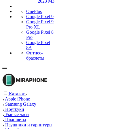
2023 M3
OnePlus
Google Pixel 9
Google Pixel 9
Pro XL
Google Pixel 8
Pro
Google Pixel
8A
Фитнес-
браслеты
Каталог
Apple iPhone
Samsung Galaxy
Ноутбуки
Умные часы
Планшеты
Наушники и гарнитуры