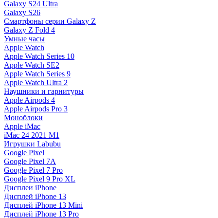
Galaxy S24 Ultra
Galaxy S26
Смартфоны серии Galaxy Z
Galaxy Z Fold 4
Умные часы
Apple Watch
Apple Watch Series 10
Apple Watch SE2
Apple Watch Series 9
Apple Watch Ultra 2
Наушники и гарнитуры
Apple Airpods 4
Apple Airpods Pro 3
Моноблоки
Apple iMac
iMac 24 2021 M1
Игрушки Labubu
Google Pixel
Google Pixel 7А
Google Pixel 7 Pro
Google Pixel 9 Pro XL
Дисплеи iPhone
Дисплей iPhone 13
Дисплей iPhone 13 Mini
Дисплей iPhone 13 Pro