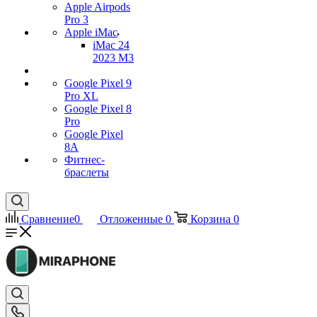
Apple Airpods
Pro 3
Apple iMac
iMac 24
2023 M3
Google Pixel 9
Pro XL
Google Pixel 8
Pro
Google Pixel
8A
Фитнес-
браслеты
Сравнение
0
Отложенные
0
Корзина
0