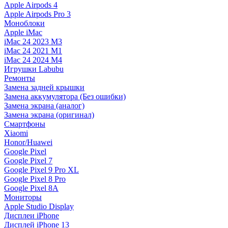
Apple Airpods 4
Apple Airpods Pro 3
Моноблоки
Apple iMac
iMac 24 2023 M3
iMac 24 2021 M1
iMac 24 2024 M4
Игрушки Labubu
Ремонты
Замена задней крышки
Замена аккумулятора (Без ошибки)
Замена экрана (аналог)
Замена экрана (оригинал)
Смартфоны
Xiaomi
Honor/Huawei
Google Pixel
Google Pixel 7
Google Pixel 9 Pro XL
Google Pixel 8 Pro
Google Pixel 8A
Мониторы
Apple Studio Display
Дисплеи iPhone
Дисплей iPhone 13