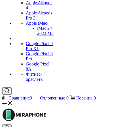
Apple Airpods
4
Apple Airpods
Pro 3
Apple iMac
iMac 24
2023 M3
Google Pixel 9
Pro XL
Google Pixel 8
Pro
Google Pixel
8A
Фитнес-
браслеты
Сравнение
0
Отложенные
0
Корзина
0