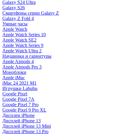
Galaxy S24 Ultra
Galaxy S26
Смартфоны серии Galaxy Z
Galaxy Z Fold 4
Умные часы
Apple Watch
Apple Watch Series 10
Apple Watch SE2
Apple Watch Series 9
Apple Watch Ultra 2
Наушники и гарнитуры
Apple Airpods 4
Apple Airpods Pro 3
Моноблоки
Apple iMac
iMac 24 2021 M1
Игрушки Labubu
Google Pixel
Google Pixel 7А
Google Pixel 7 Pro
Google Pixel 9 Pro XL
Дисплеи iPhone
Дисплей iPhone 13
Дисплей iPhone 13 Mini
Дисплей iPhone 13 Pro