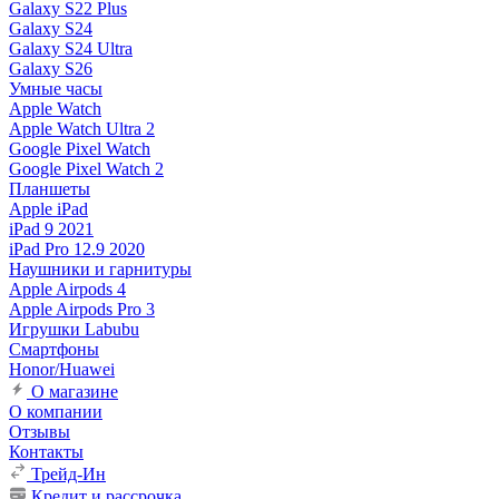
Galaxy S22 Plus
Galaxy S24
Galaxy S24 Ultra
Galaxy S26
Умные часы
Apple Watch
Apple Watch Ultra 2
Google Pixel Watch
Google Pixel Watch 2
Планшеты
Apple iPad
iPad 9 2021
iPad Pro 12.9 2020
Наушники и гарнитуры
Apple Airpods 4
Apple Airpods Pro 3
Игрушки Labubu
Смартфоны
Honor/Huawei
О магазине
О компании
Отзывы
Контакты
Трейд-Ин
Кредит и рассрочка