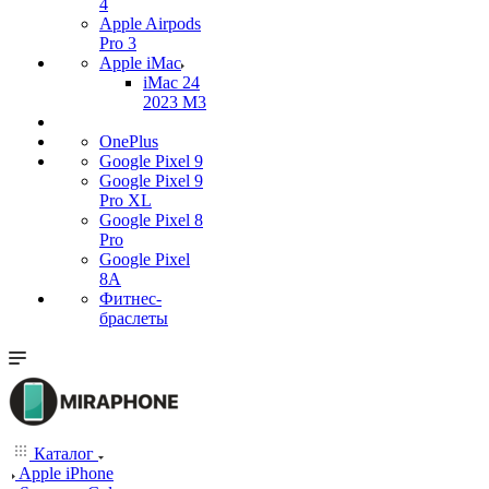
4
Apple Airpods
Pro 3
Apple iMac
iMac 24
2023 M3
OnePlus
Google Pixel 9
Google Pixel 9
Pro XL
Google Pixel 8
Pro
Google Pixel
8A
Фитнес-
браслеты
Каталог
Apple iPhone