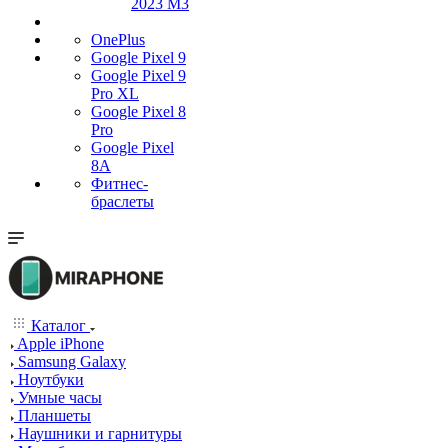
2023 M3
OnePlus
Google Pixel 9
Google Pixel 9
Pro XL
Google Pixel 8
Pro
Google Pixel
8A
Фитнес-
браслеты
Каталог
Apple iPhone
Samsung Galaxy
Ноутбуки
Умные часы
Планшеты
Наушники и гарнитуры