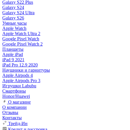
Galaxy S22 Plus
Galaxy S24
Galaxy S24 Ultra
Galaxy S26
Умные часы
Apple Watch
Apple Watch Ultra 2
Google Pixel Watch
Google Pixel Watch 2
Планшеты
Apple iPad
iPad 9 2021
iPad Pro 12.9 2020
Наушники и гарнитуры
Apple Airpods 4
Apple Airpods Pro 3
Игрушки Labubu
Смартфоны
Honor/Huawei
О магазине
О компании
Отзывы
Контакты
Трейд-Ин
Кредит и рассрочка