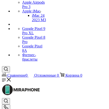
Apple Airpods
Pro 3
Apple iMac
iMac 24
2023 M3
Google Pixel 9
Pro XL
Google Pixel 8
Pro
Google Pixel
8A
Фитнес-
браслеты
Сравнение
0
Отложенные
0
Корзина
0