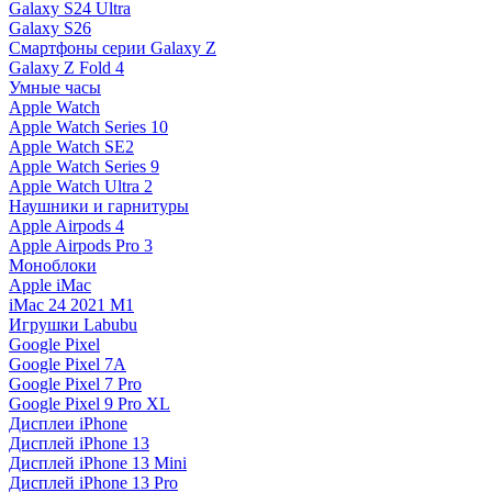
Galaxy S24 Ultra
Galaxy S26
Смартфоны серии Galaxy Z
Galaxy Z Fold 4
Умные часы
Apple Watch
Apple Watch Series 10
Apple Watch SE2
Apple Watch Series 9
Apple Watch Ultra 2
Наушники и гарнитуры
Apple Airpods 4
Apple Airpods Pro 3
Моноблоки
Apple iMac
iMac 24 2021 M1
Игрушки Labubu
Google Pixel
Google Pixel 7А
Google Pixel 7 Pro
Google Pixel 9 Pro XL
Дисплеи iPhone
Дисплей iPhone 13
Дисплей iPhone 13 Mini
Дисплей iPhone 13 Pro