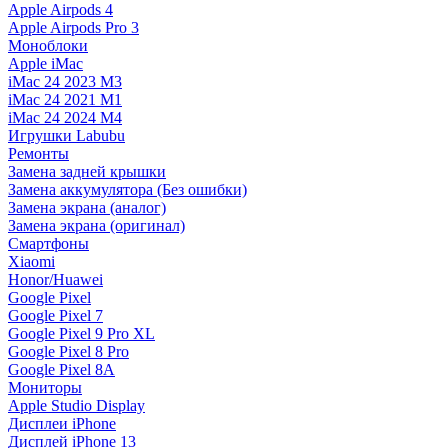
Apple Airpods 4
Apple Airpods Pro 3
Моноблоки
Apple iMac
iMac 24 2023 M3
iMac 24 2021 M1
iMac 24 2024 M4
Игрушки Labubu
Ремонты
Замена задней крышки
Замена аккумулятора (Без ошибки)
Замена экрана (аналог)
Замена экрана (оригинал)
Смартфоны
Xiaomi
Honor/Huawei
Google Pixel
Google Pixel 7
Google Pixel 9 Pro XL
Google Pixel 8 Pro
Google Pixel 8A
Мониторы
Apple Studio Display
Дисплеи iPhone
Дисплей iPhone 13