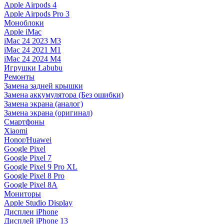
Apple Airpods 4
Apple Airpods Pro 3
Моноблоки
Apple iMac
iMac 24 2023 M3
iMac 24 2021 M1
iMac 24 2024 M4
Игрушки Labubu
Ремонты
Замена задней крышки
Замена аккумулятора (Без ошибки)
Замена экрана (аналог)
Замена экрана (оригинал)
Смартфоны
Xiaomi
Honor/Huawei
Google Pixel
Google Pixel 7
Google Pixel 9 Pro XL
Google Pixel 8 Pro
Google Pixel 8A
Мониторы
Apple Studio Display
Дисплеи iPhone
Дисплей iPhone 13