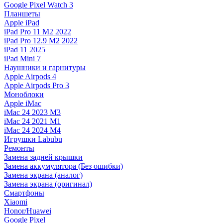
Google Pixel Watch 3
Планшеты
Apple iPad
iPad Pro 11 M2 2022
iPad Pro 12.9 M2 2022
iPad 11 2025
iPad Mini 7
Наушники и гарнитуры
Apple Airpods 4
Apple Airpods Pro 3
Моноблоки
Apple iMac
iMac 24 2023 M3
iMac 24 2021 M1
iMac 24 2024 M4
Игрушки Labubu
Ремонты
Замена задней крышки
Замена аккумулятора (Без ошибки)
Замена экрана (аналог)
Замена экрана (оригинал)
Смартфоны
Xiaomi
Honor/Huawei
Google Pixel