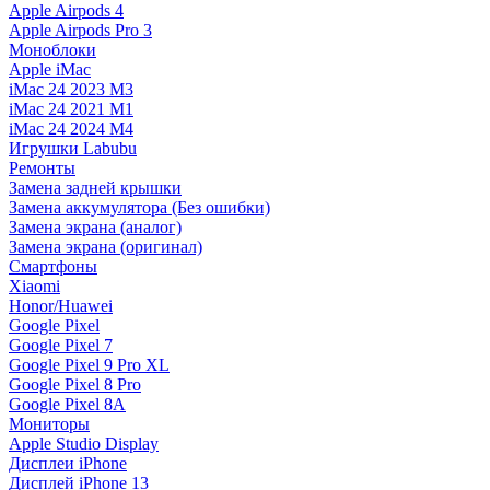
Apple Airpods 4
Apple Airpods Pro 3
Моноблоки
Apple iMac
iMac 24 2023 M3
iMac 24 2021 M1
iMac 24 2024 M4
Игрушки Labubu
Ремонты
Замена задней крышки
Замена аккумулятора (Без ошибки)
Замена экрана (аналог)
Замена экрана (оригинал)
Смартфоны
Xiaomi
Honor/Huawei
Google Pixel
Google Pixel 7
Google Pixel 9 Pro XL
Google Pixel 8 Pro
Google Pixel 8A
Мониторы
Apple Studio Display
Дисплеи iPhone
Дисплей iPhone 13